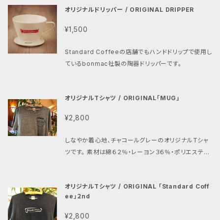
オリジナルドリッパー / ORIGINAL DRIPPER
¥1,500
Standard Coffeeの店舗でもハンドドリップで使用し
ているbonmac社製の陶器ドリッパーです。
オリジナルTシャツ / ORIGINAL「MUG」
¥2,800
しなやか着心地、チャコールグレーのオリジナルTシャ
ツです。 素材は綿６２％・レーヨン３６％・ポリエステル
２％ サイズ M・L・XLからお選びください。 小さめのサ
イズ感で、Lサイズで着丈６８ｃｍ、身幅４９ｃｍ、肩幅４
オリジナルTシャツ / ORIGINAL 「Standard Coff
５ｃｍ前後と なっております。多少の個体差がございま
ee」２nd
す。
¥2,800