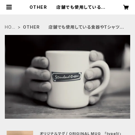
OTHER 店舗でも使用している食
器やTシャツ等のグッズ | Standard
Coffee
HOM
OTHER 店舗でも使用している食器やTシャツ等
E
のグッズ
オリジナルマグ / ORIGINAL MUG 「typeⅣ」