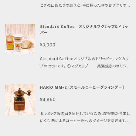
ときの口あたりの良さと、手に持った時のおさまりの良
さは秀逸です。
Standard Coffee オリジナルマグカップ＆ドリッ
パー
¥3,000
Standard Coffeeオリジナルのドリッパー、マグカッ
プのセットです。 ①マグカップ 美濃焼きのオリジナ
ルマグカップです。コーヒーを飲むときの口あたりの良
さと手に持った時のおさまりの良さは秀逸。 ②ドリッパ
HARIO MM-2 [スモールコーヒーグラインダー]
ー Standard Coffeeの店舗でハンドドリップに使用
しているbonmac社製の陶器ドリッパー。 ＊コーヒー
¥4,860
豆、ペーパーフィルターは付属しません、ご了承くださ
い。
セラミック製の臼を使用しているため、摩擦熱が発生し
にくく、熱によるコーヒー粉へのダメージを防ぎます。豆
を入れるホッパー部にはスライド開閉式のフタが付い
ています。