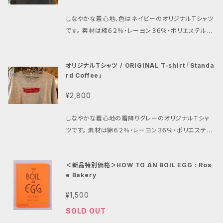
しなやかな着心地、色はネイビーのオリジナルTシャツ
です。 素材は綿６２％・レーヨン３６％・ポリエステル
２％ サイズ L・XLからお選びください。 小さめのサイ
ズ感で、Lサイズで着丈６８ｃｍ、身幅４９ｃｍ、肩幅４５
オリジナルTシャツ / ORIGINAL T-shirt 「Standa
ｃｍ前後と なっております。多少の個体差がございま
rd Coffee」
す。
¥2,800
しなやかな着心地の霜降りグレーのオリジナルTシャ
ツです。 素材は綿６２％・レーヨン３６％・ポリエステル
２％ サイズ L・XLからお選びください。 小さめのサイ
ズ感で、Lサイズで着丈６８ｃｍ、身幅４９ｃｍ、肩幅４５
＜新品特別価格＞HOW TO AN BOIL EGG : Ros
ｃｍ前後と なっております。多少の個体差がございま
e Bakery
す。
¥1,500
SOLD OUT